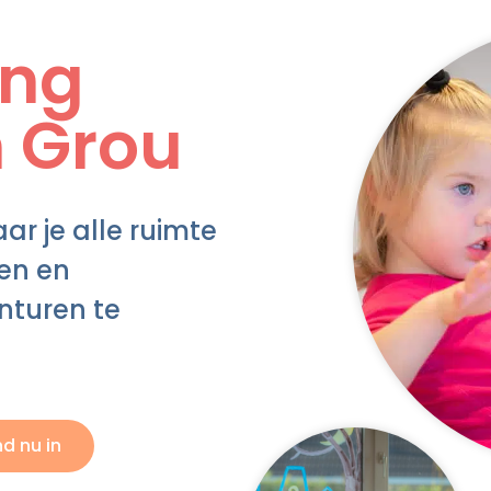
ang
 Grou
ar je alle ruimte
len en
nturen te
nd nu in