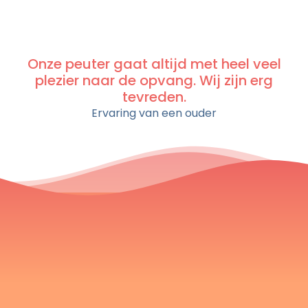
14.15 t/m 18.15 uur.
BSO De Oanset
woensdag van 12.30 t/m 18.15 uur.
POV De Oanset
Onze peuter gaat altijd met heel veel
plezier naar de opvang. Wij zijn erg
tevreden.
Ervaring van een ouder