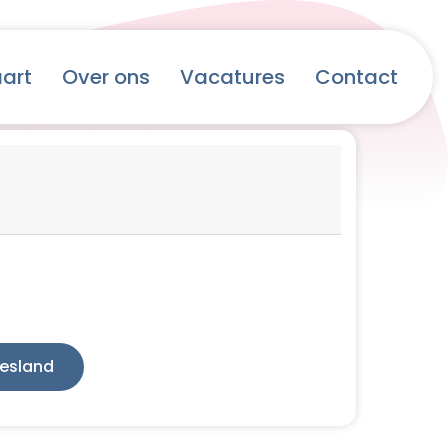
aart
Over ons
Vacatures
Contact
iesland